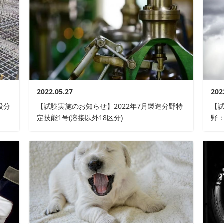
2022.05.27
202
設分
【試験実施のお知らせ】2022年7月製造分野特
【
定技能1号(溶接以外18区分)
野