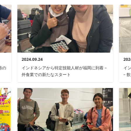
2024.09.24
202
港の
インドネシアから特定技能人材が福岡に到着 –
イ
外食業での新たなスタート
– 