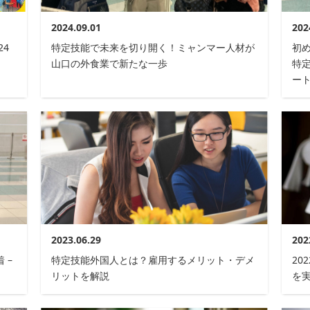
2024.09.01
202
24
特定技能で未来を切り開く！ミャンマー人材が
初
山口の外食業で新たな一歩
特定
ー
2023.06.29
202
 –
特定技能外国人とは？雇用するメリット・デメ
20
リットを解説
を