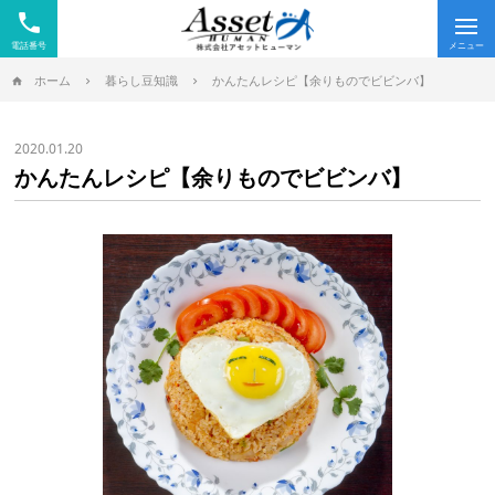
phone
Tog
nav
ホーム
暮らし豆知識
かんたんレシピ【余りものでビビンバ】
2020.01.20
かんたんレシピ【余りものでビビンバ】