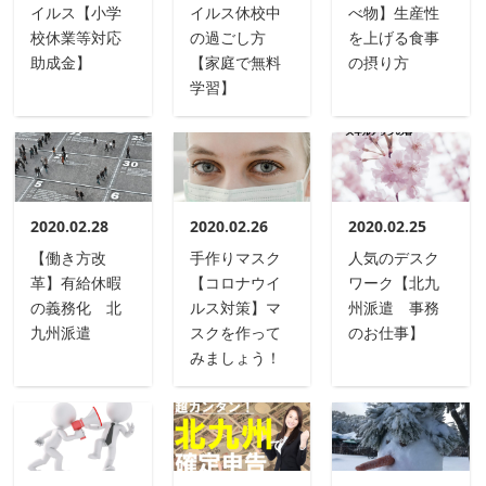
イルス【小学
イルス休校中
べ物】生産性
校休業等対応
の過ごし方
を上げる食事
助成金】
【家庭で無料
の摂り方
学習】
2020.02.28
2020.02.26
2020.02.25
【働き方改
手作りマスク
人気のデスク
革】有給休暇
【コロナウイ
ワーク【北九
の義務化 北
ルス対策】マ
州派遣 事務
九州派遣
スクを作って
のお仕事】
みましょう！