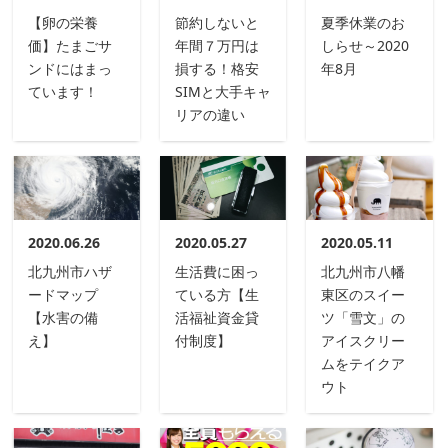
【卵の栄養
節約しないと
夏季休業のお
価】たまごサ
年間７万円は
しらせ～2020
ンドにはまっ
損する！格安
年8月
ています！
SIMと大手キャ
リアの違い
2020.06.26
2020.05.27
2020.05.11
北九州市ハザ
生活費に困っ
北九州市八幡
ードマップ
ている方【生
東区のスイー
【水害の備
活福祉資金貸
ツ「雪文」の
え】
付制度】
アイスクリー
ムをテイクア
ウト