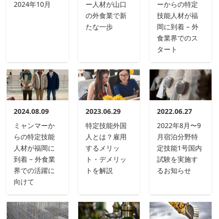
2024年10月
ー人材が山口
ーからの特定
の外食業で新
技能人材が福
たな一歩
岡に到着 – 外
食業界でのス
タート
2024.08.09
2023.06.29
2022.06.27
ミャンマーか
特定技能外国
2022年8月〜9
らの特定技能
人とは？雇用
月宿泊分野特
人材が福岡に
するメリッ
定技能1号国内
到着 – 外食業
ト・デメリッ
試験を実施す
界での活躍に
トを解説
るお知らせ
向けて