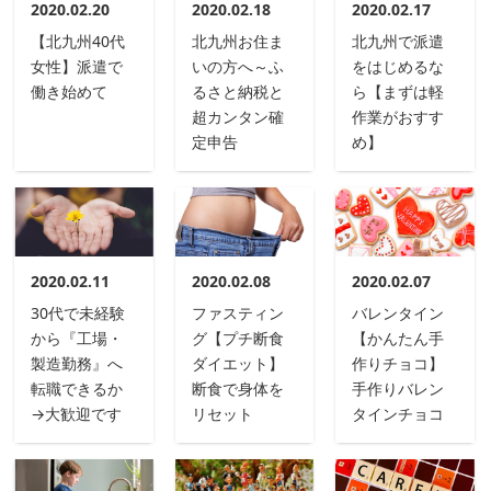
2020.02.20
2020.02.18
2020.02.17
【北九州40代
北九州お住ま
北九州で派遣
女性】派遣で
いの方へ～ふ
をはじめるな
働き始めて
るさと納税と
ら【まずは軽
超カンタン確
作業がおすす
定申告
め】
2020.02.11
2020.02.08
2020.02.07
30代で未経験
ファスティン
バレンタイン
から『工場・
グ【プチ断食
【かんたん手
製造勤務』へ
ダイエット】
作りチョコ】
転職できるか
断食で身体を
手作りバレン
→大歓迎です
リセット
タインチョコ