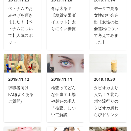
ベトナムのお
冬は太る？
データで見る
みやげを頂き
【糖質制限ダ
女性の社会進
ました！【ベ
イエット】太
出【女性の社
トナムについ
りにくい糖質
会進出につい
て】人気スポ
て考えてみま
ット
した】
2019.11.12
2019.11.11
2019.10.30
求職者向け
検査ってどん
タピオカより
FAQ(よくある
な仕事？工場
人気！？北九
ご質問)
や製造の求人
州で流行りの
「検査」につ
タピオカ風わ
いて解説
らびドリンク