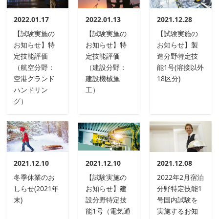
2022.01.17
2022.01.13
2021.12.28
【試験実施の
【試験実施の
【試験実施の
お知らせ】特
お知らせ】特
お知らせ】製
定技能評価
定技能評価
造分野特定技
（航空分野：
（建設分野：
能1号(溶接以外
空港グランド
建設機械施
18区分)
ハンドリン
工）
グ）
2021.12.10
2021.12.10
2021.12.08
冬季休業のお
【試験実施の
2022年2月宿泊
しらせ(2021年
お知らせ】建
分野特定技能1
末)
設分野特定技
号国内試験を
能1号（電気通
実施するお知