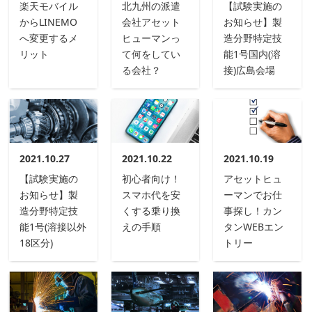
楽天モバイル
北九州の派遣
【試験実施の
からLINEMO
会社アセット
お知らせ】製
へ変更するメ
ヒューマンっ
造分野特定技
リット
て何をしてい
能1号国内(溶
る会社？
接)広島会場
2021.10.27
2021.10.22
2021.10.19
【試験実施の
初心者向け！
アセットヒュ
お知らせ】製
スマホ代を安
ーマンでお仕
造分野特定技
くする乗り換
事探し！カン
能1号(溶接以外
えの手順
タンWEBエン
18区分)
トリー