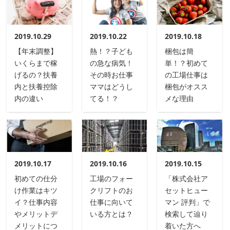
2019.10.29
2019.10.22
2019.10.18
【年末調整】
熱！？子ども
梱包は簡
いくらまで稼
の急な病気！
単！？初めて
げるの？扶養
その時お仕事
の工場仕事は
内と扶養控除
ママはどうし
梱包がオスス
内の違い
てる！？
メな理由
2019.10.17
2019.10.16
2019.10.15
初めての仕分
工場のフォー
「株式会社ア
け作業はキツ
クリフトのお
セットヒュー
イ？仕事内容
仕事に向いて
マン 評判」で
やメリットデ
いる方とは？
検索して辿り
メリットにつ
着いた方へ