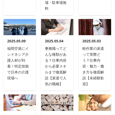
場・駐車場無
料
2025.05.09
2025.05.04
2025.05.03
福岡空港にイ
事務職ってど
軽作業の派遣
ンドネシア介
んな種類があ
って実際ど
護人材が到
る？仕事内容
う？仕事内
着！特定技能
から必要スキ
容・魅力・働
で日本の介護
ルまで徹底解
き方を徹底解
現場へ
説【派遣で人
説【未経験歓
気の職種】
迎】