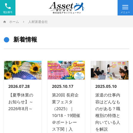
phone
Tog
nav
ホーム
人材派遣会社
新着情報
2026.07.28
2025.10.17
2025.05.10
【夏季休業の
第20回 長府企
派遣の仕事内
お知らせ】～
業フェスタ
容はどんなも
2026年8月～
（2025）｜
のがある？職
10/18・19開催
種別の特徴と
＠ボートレー
向いている人
ス下関｜入
を解説