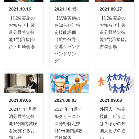
2021.10.16
2021.10.15
2021.09.27
【試験実施の
【試験実施の
【試験実施の
お知らせ】製
お知らせ】特
お知らせ】製
造分野特定技
定技能評価
造分野特定技
能1号(溶接)仙
（航空分野：
能1号(溶接)名
台・川崎会場
空港グランド
古屋会場
ハンドリン
グ）
2021.09.06
2021.09.03
2021.09.03
2021年11月宿
2021年11月ビ
外国人「特定
泊分野特定技
ルクリーニン
技能」ビザと
能1号国内試験
グ分野特定技
は？ほかの外
を実施するお
能1号国内試験
国人ビザの違
知らせ
受験案内
い