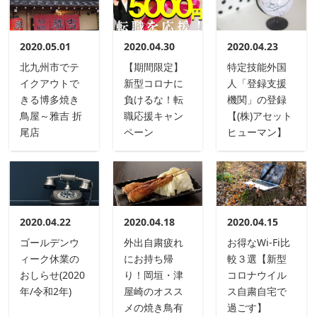
2020.05.01
2020.04.30
2020.04.23
北九州市でテ
【期間限定】
特定技能外国
イクアウトで
新型コロナに
人「登録支援
きる博多焼き
負けるな！転
機関」の登録
鳥屋～雅吉 折
職応援キャン
【(株)アセット
尾店
ペーン
ヒューマン】
2020.04.22
2020.04.18
2020.04.15
ゴールデンウ
外出自粛疲れ
お得なWi-Fi比
ィーク休業の
にお持ち帰
較３選【新型
おしらせ(2020
り！岡垣・津
コロナウイル
年/令和2年)
屋崎のオスス
ス自粛自宅で
メの焼き鳥有
過ごす】