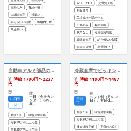
交通費支給
制服貸与
WワークOK
交通費支給
日勤のみ
有給休暇
制服貸与
未経験歓迎
残業なし
工場資格が活かせる
給与仮払い制度
職場内分煙
日勤のみ
有給休暇
車通勤OK
残業なし
社員登用制度
経験者歓迎
給与仮払い制度
職場内分煙
車通勤OK
自動車アルミ部品の3DCAD設計・CAE解析
冷蔵倉庫でピッキング・箱詰め/シフト制・15時退社
時給 1790円〜2237
時給 1190円〜1487
円
円
土日（会社カレ
シフト制（月6～8
山口県
田川
ンダー）GW、
日）、有給休...
市
夏...
下関市
面接１回
職場見学可能
面接１回
職場見学可能
月収20万円以上可能
月収20万円以上可能
社会保険完備
平日のみOK
月収25万円以上可能