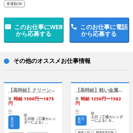
車通勤OK
このお仕事にWEB
このお仕事に電話
から応募する
から応募する
その他のオススメお仕事情報
【高時給】クリーンルームで軽い精密部品の箱詰め/二交替
【高時給】軽い金属部品の機械オペレーター/二交替
時給 1500円〜1875
時給 1250円〜1562
円
円
土日（工場カレンダ
土日祝（工場カレン
直
直方
ーによる）G...
ダーによる）...
方
市
市
面接１回
職場見学可能