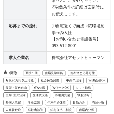
ません。ご安心ください。
※労働条件の詳細は面談時に
お伝えします。
応募までの流れ
⑴自宅近くで面接→⑵職場見
学→⑶入社
【お問い合わせ電話番号】
093-512-8001
求人企業名
株式会社アセットヒューマン
特徴
面接１回
職場見学可能
お友達と応募可能
月収20万円以上可能
社会保険完備
中高年活躍
WEB面接OK
髪型・髪色自由
GW休暇
WワークOK
シフト勤務
主婦･主夫活躍
交通費支給
冷暖房完備
制服貸与
外国人活躍
学生活躍
年末年始休暇
日勤のみ
有給休暇
未経験歓迎
経験者歓迎
給与仮払い制度
職場内分煙