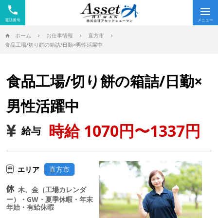
phone
Tog
nav
ホーム
お仕事情報
直方市
食品工場/切り餅の箱詰/日勤×男性活躍中
食品工場/切り餅の箱詰/日勤×
男性活躍中
時給 1070円〜1337円
給与
エリア
直方市
木、金（工場カレンダ
ー）・GW・夏季休暇・年末
年始・有給休暇