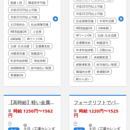
面接１回
職場見学可能
月収20万円以上可能
月収20万円以上可能
月収25万円以上可能
月収25万円以上可能
社会保険完備
中高年活躍
土日祝休み
社会保険完備
WEB面接OK
GW休暇
WEB面接OK
２交替
WワークOK
主婦･主夫活躍
GW休暇
WワークOK
交通費支給
制服貸与
主婦･主夫活躍
交通費支給
年末年始休暇
日勤のみ
冷暖房完備
制服貸与
有給休暇
未経験歓迎
年末年始休暇
有給休暇
経験者歓迎
給与仮払い制度
未経験歓迎
給与仮払い制度
職場内分煙
車通勤OK
車通勤OK
駅から近い
【高時給】軽い金属部品の機械オペレーター/モクモク作業
フォークリフトでパレット運搬／二交替
時給 1250円〜1562
時給 1220円〜1525
円
円
土日（工場カレンダ
土日（工場カレンダ