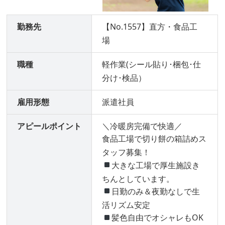
勤務先
【No.1557】直方・食品工
場
職種
軽作業(シール貼り･梱包･仕
分け･検品）
雇用形態
派遣社員
アピールポイント
＼冷暖房完備で快適／
食品工場で切り餅の箱詰めス
タッフ募集！
大きな工場で厚生施設き
ちんとしています。
日勤のみ＆夜勤なしで生
活リズム安定
髪色自由でオシャレもOK