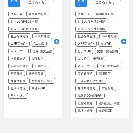
直方
直方
ーによる）G...
ーによる）G...
市
市
面接１回
職場見学可能
面接１回
職場見学可能
月収20万円以上可能
月収20万円以上可能
月収25万円以上可能
月収25万円以上可能
社会保険完備
中高年活躍
社会保険完備
中高年活躍
WEB面接OK
GW休暇
WEB面接OK
ひげOK
WワークOK
主婦･主夫活躍
ピアスOK
髪型・髪色自由
交通費支給
制服貸与
２交替
GW休暇
年末年始休暇
日勤のみ
WワークOK
主婦･主夫活躍
有給休暇
未経験歓迎
交通費支給
制服貸与
経験者歓迎
給与仮払い制度
工場資格が活かせる
職場内分煙
車通勤OK
年末年始休暇
有給休暇
駅から近い
残業月20時間以内
経験者歓迎
給与仮払い制度
職場内分煙
車通勤OK