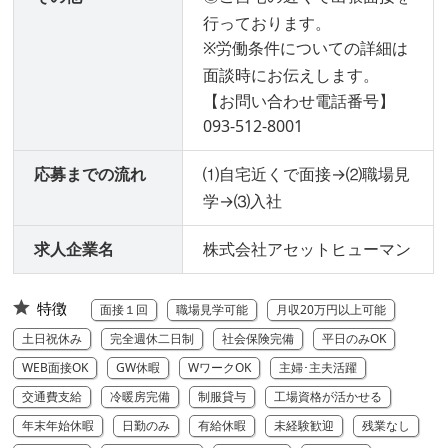
行っております。
※労働条件についての詳細は
面談時にお伝えします。
【お問い合わせ電話番号】
093-512-8001
応募までの流れ
⑴自宅近くで面接→⑵職場見
学→⑶入社
求人企業名
株式会社アセットヒューマン
特徴
面接１回
職場見学可能
月収20万円以上可能
土日祝休み
完全週休二日制
社会保険完備
平日のみOK
WEB面接OK
GW休暇
WワークOK
主婦･主夫活躍
交通費支給
冷暖房完備
制服貸与
工場資格が活かせる
年末年始休暇
日勤のみ
有給休暇
未経験歓迎
残業なし