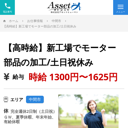
phone
Tog
nav
ホーム
お仕事情報
中間市
【高時給】新工場でモーター部品の加工/土日祝休み
【高時給】新工場でモーター
部品の加工/土日祝休み
時給 1300円〜1625円
給与
エリア
中間市
完全週休2日制（土日祝）
ＧＷ、夏季休暇、年末年始、
有給休暇