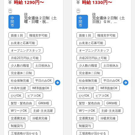
時給 1290円〜
時給 1330円〜
完全週休２日制（土
完全週休２日制（土
中
中
曜・日曜・祝...
日祝）ＧＷ、...
間
間
市
市
面接１回
職場見学可能
面接１回
職場見学可能
お友達と応募可能
お友達と応募可能
オープニングスタッフ
オープニングスタッフ
月収20万円以上可能
月収20万円以上可能
少人数の職場
土日祝休み
少人数の職場
土日祝休み
完全週休二日制
完全週休二日制
社会保険完備
平日のみOK
社会保険完備
平日のみOK
中高年活躍
WEB面接OK
中高年活躍
WEB面接OK
ひげOK
ピアスOK
ひげOK
ピアスOK
髪型・髪色自由
GW休暇
髪型・髪色自由
GW休暇
WワークOK
主婦･主夫活躍
WワークOK
主婦･主夫活躍
交通費支給
冷暖房完備
交通費支給
冷暖房完備
制服貸与
制服貸与
工場資格が活かせる
工場資格が活かせる