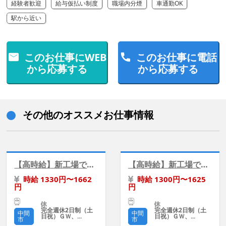
経験者歓迎
給与仮払い制度
職場内分煙
車通勤OK
駅から近い
このお仕事にWEB
このお仕事に電話
から応募する
から応募する
その他のオススメお仕事情報
【高時給】新工場で精密部品の加工・組立/冷暖房完備
【高時給】新工場でモーター部品の加工/土日祝休み
時給 1330円〜1662
時給 1300円〜1625
円
円
完全週休2日制（土
完全週休2日制（土
中間
中間
日祝）ＧＷ、...
日祝）ＧＷ、...
市
市