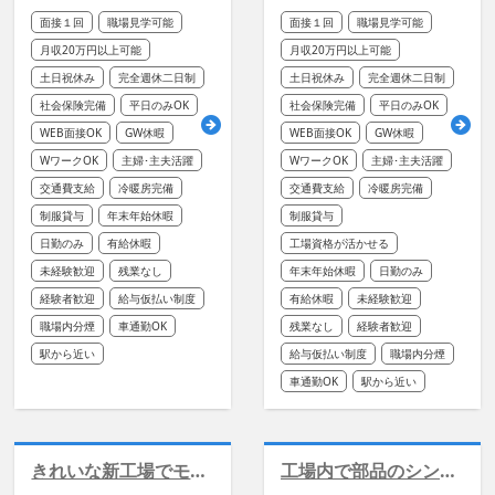
面接１回
職場見学可能
面接１回
職場見学可能
月収20万円以上可能
月収20万円以上可能
土日祝休み
完全週休二日制
土日祝休み
完全週休二日制
社会保険完備
平日のみOK
社会保険完備
平日のみOK
WEB面接OK
GW休暇
WEB面接OK
GW休暇
WワークOK
主婦･主夫活躍
WワークOK
主婦･主夫活躍
交通費支給
冷暖房完備
交通費支給
冷暖房完備
制服貸与
年末年始休暇
制服貸与
日勤のみ
有給休暇
工場資格が活かせる
未経験歓迎
残業なし
年末年始休暇
日勤のみ
経験者歓迎
給与仮払い制度
有給休暇
未経験歓迎
職場内分煙
車通勤OK
残業なし
経験者歓迎
駅から近い
給与仮払い制度
職場内分煙
車通勤OK
駅から近い
きれいな新工場でモーター組立/軽作業/冷暖房完備
工場内で部品のシンプル成形作業/完全週休２日制