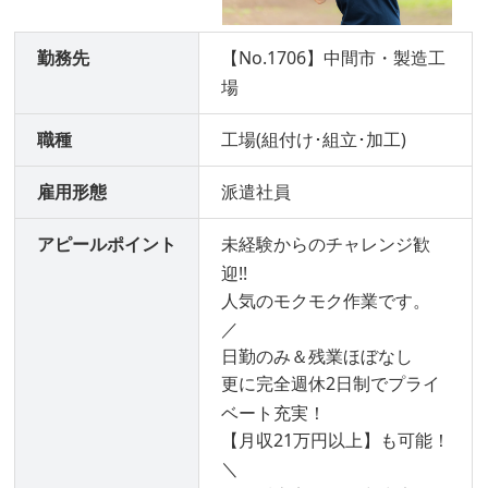
勤務先
【No.1706】中間市・製造工
場
職種
工場(組付け･組立･加工)
雇用形態
派遣社員
アピールポイント
未経験からのチャレンジ歓
迎!!
人気のモクモク作業です。
／
日勤のみ＆残業ほぼなし
更に完全週休2日制でプライ
ベート充実！
【月収21万円以上】も可能！
＼