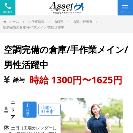
phone
Tog
nav
ホーム
お仕事情報
山口県
山陽小野田市
空調完備の倉庫/手作業メイン/男性活躍中
空調完備の倉庫/手作業メイン/
男性活躍中
時給 1300円〜1625円
給与
エ
山
山陽小
リ
口
野田市
県
ア
土日（工場カレンダーに