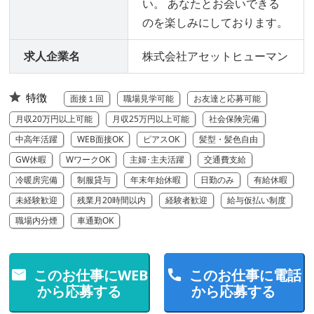
い。 あなたとお会いできる
のを楽しみにしております。
求人企業名
株式会社アセットヒューマン
特徴
面接１回
職場見学可能
お友達と応募可能
月収20万円以上可能
月収25万円以上可能
社会保険完備
中高年活躍
WEB面接OK
ピアスOK
髪型・髪色自由
GW休暇
WワークOK
主婦･主夫活躍
交通費支給
冷暖房完備
制服貸与
年末年始休暇
日勤のみ
有給休暇
未経験歓迎
残業月20時間以内
経験者歓迎
給与仮払い制度
職場内分煙
車通勤OK
このお仕事にWEB
このお仕事に電話
から応募する
から応募する