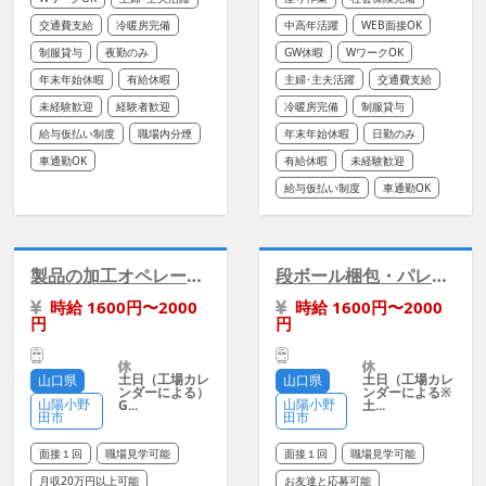
交通費支給
冷暖房完備
中高年活躍
WEB面接OK
制服貸与
夜勤のみ
GW休暇
WワークOK
年末年始休暇
有給休暇
主婦･主夫活躍
交通費支給
未経験歓迎
経験者歓迎
冷暖房完備
制服貸与
給与仮払い制度
職場内分煙
年末年始休暇
日勤のみ
車通勤OK
有給休暇
未経験歓迎
給与仮払い制度
車通勤OK
製品の加工オペレーター/二交替・冷暖房あり
段ボール梱包・パレット仕分け/冷暖房あり
時給 1600円〜2000
時給 1600円〜2000
円
円
土日（工場カレ
土日（工場カレ
山口県
山口県
ンダーによる）
ンダーによる※
山陽小野
山陽小野
G...
土...
田市
田市
面接１回
職場見学可能
面接１回
職場見学可能
月収20万円以上可能
お友達と応募可能