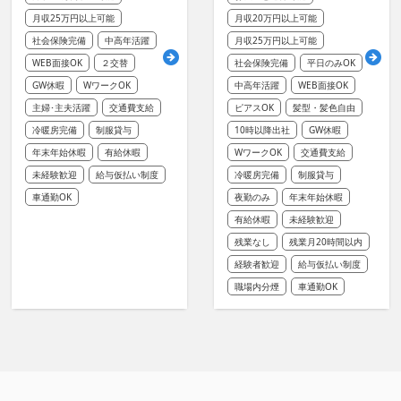
月収25万円以上可能
月収20万円以上可能
社会保険完備
中高年活躍
月収25万円以上可能
WEB面接OK
２交替
社会保険完備
平日のみOK
GW休暇
WワークOK
中高年活躍
WEB面接OK
主婦･主夫活躍
交通費支給
ピアスOK
髪型・髪色自由
冷暖房完備
制服貸与
10時以降出社
GW休暇
年末年始休暇
有給休暇
WワークOK
交通費支給
未経験歓迎
給与仮払い制度
冷暖房完備
制服貸与
車通勤OK
夜勤のみ
年末年始休暇
有給休暇
未経験歓迎
残業なし
残業月20時間以内
経験者歓迎
給与仮払い制度
職場内分煙
車通勤OK