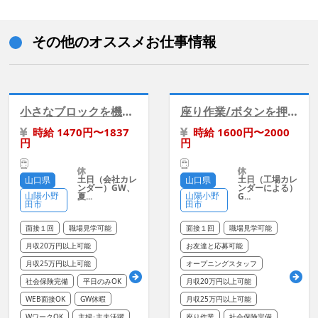
その他のオススメお仕事情報
小さなブロックを機械にセットして包装/冷暖房完備
座り作業/ボタンを押して金属加工/冷暖房あり
時給 1470円〜1837
時給 1600円〜2000
円
円
土日（会社カレ
土日（工場カレ
山口県
山口県
ンダー）GW、
ンダーによる）
山陽小野
山陽小野
夏...
G...
田市
田市
面接１回
職場見学可能
面接１回
職場見学可能
月収20万円以上可能
お友達と応募可能
月収25万円以上可能
オープニングスタッフ
社会保険完備
平日のみOK
月収20万円以上可能
WEB面接OK
GW休暇
月収25万円以上可能
WワークOK
主婦･主夫活躍
座り作業
社会保険完備