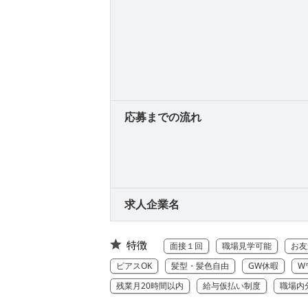
応募までの流れ
求人企業名
特徴
面接１回
職場見学可能
お友
ピアスOK
髪型・髪色自由
GW休暇
W
残業月20時間以内
給与仮払い制度
職場内