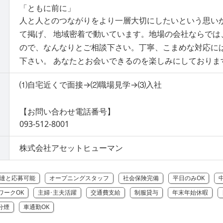
「ともに前に」
人と人とのつながりをより一層大切にしたいという思い
て掲げ、 地域密着で動いています。地場の会社ならでは
ので、なんなりとご相談下さい。丁寧、こまめな対応に
下さい。 あなたとお会いできるのを楽しみにしておりま
⑴自宅近くで面接→⑵職場見学→⑶入社
【お問い合わせ電話番号】
093-512-8001
株式会社アセットヒューマン
達と応募可能
オープニングスタッフ
社会保険完備
平日のみOK
ワークOK
主婦･主夫活躍
交通費支給
制服貸与
年末年始休暇
分煙
車通勤OK