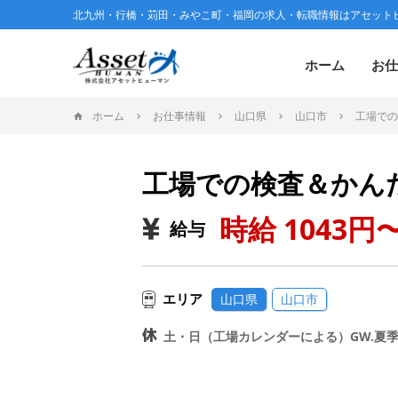
北九州・行橋・苅田・みやこ町・福岡の求人・転職情報はアセット
ホーム
お仕
ホーム
お仕事情報
山口県
山口市
工場での
工場での検査＆かん
時給 1043円〜
給与
エリア
山口県
山口市
土・日（工場カレンダーによる）GW.夏