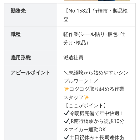
勤務先
【No.1582】行橋市・製品検
査
職種
軽作業(シール貼り･梱包･仕
分け･検品）
雇用形態
派遣社員
アピールポイント
＼未経験から始めやすいシン
プルワーク！／
コツコツ取り組める作業
スタッフ
【ここがポイント】
冷暖房完備で年中快適！
JR南行橋駅から徒歩10分
＆マイカー通勤OK
土日祝休み＋長期連休あ