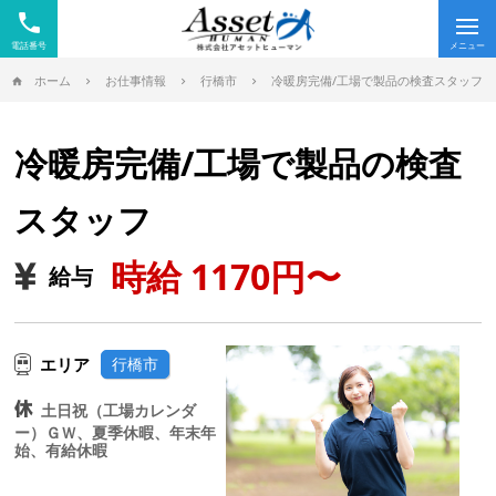
phone
Tog
nav
ホーム
お仕事情報
行橋市
冷暖房完備/工場で製品の検査スタッフ
冷暖房完備/工場で製品の検査
スタッフ
時給 1170円〜
給与
エリア
行橋市
土日祝（工場カレンダ
ー）ＧＷ、夏季休暇、年末年
始、有給休暇