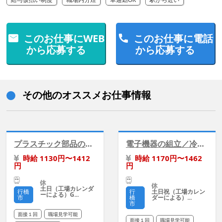
このお仕事にWEB
このお仕事に電話
から応募する
から応募する
その他のオススメお仕事情報
プラスチック部品の組付け検査《時給アップあり》
電子機器の組立／冷暖房完備／日勤・土日祝休み
時給 1130円〜1412
時給 1170円〜1462
円
円
土日（工場カレンダ
土日祝（工場カレン
行橋
行
ーによる）G...
ダーによる）...
市
橋
市
面接１回
職場見学可能
面接１回
職場見学可能