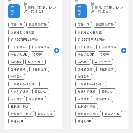
土日祝（工場カレン
土日祝（工場カレン
行
行
ダーによる）...
ダーによる）...
橋
橋
市
市
面接１回
職場見学可能
面接１回
職場見学可能
お友達と応募可能
お友達と応募可能
月収20万円以上可能
月収20万円以上可能
土日祝休み
社会保険完備
土日祝休み
社会保険完備
平日のみOK
２交替
平日のみOK
２交替
GW休暇
WワークOK
GW休暇
WワークOK
交通費支給
冷暖房完備
交通費支給
冷暖房完備
制服貸与
制服貸与
工場資格が活かせる
工場資格が活かせる
年末年始休暇
日勤のみ
年末年始休暇
日勤のみ
有給休暇
未経験歓迎
有給休暇
未経験歓迎
社員登用制度
社員登用制度
給与仮払い制度
職場内分煙
給与仮払い制度
職場内分煙
車通勤OK
車通勤OK