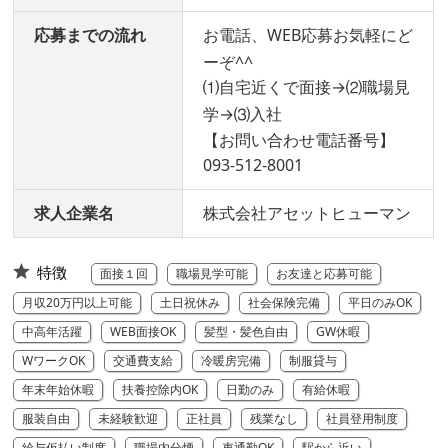
応募までの流れ
お電話、WEB応募お気軽にど
ーぞ^^
⑴自宅近くで面接→⑵職場見
学→⑶入社
【お問い合わせ電話番号】
093-512-8001
求人企業名
株式会社アセットヒューマン
特徴
面接１回
職場見学可能
お友達と応募可能
月収20万円以上可能
土日祝休み
社会保険完備
平日のみOK
中高年活躍
WEB面接OK
髪型・髪色自由
GW休暇
WワークOK
交通費支給
冷暖房完備
制服貸与
年末年始休暇
扶養控除内OK
日勤のみ
有給休暇
服装自由
未経験歓迎
正社員
残業なし
社員登用制度
給与仮払い制度
職場内分煙
車通勤OK
駅から近い