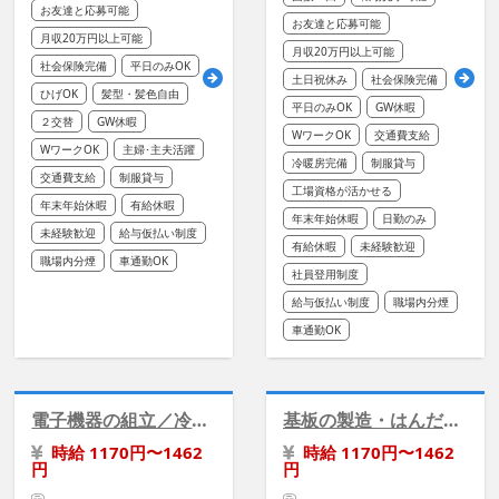
お友達と応募可能
お友達と応募可能
月収20万円以上可能
月収20万円以上可能
社会保険完備
平日のみOK
土日祝休み
社会保険完備
ひげOK
髪型・髪色自由
平日のみOK
GW休暇
２交替
GW休暇
WワークOK
交通費支給
WワークOK
主婦･主夫活躍
冷暖房完備
制服貸与
交通費支給
制服貸与
工場資格が活かせる
年末年始休暇
有給休暇
年末年始休暇
日勤のみ
未経験歓迎
給与仮払い制度
有給休暇
未経験歓迎
職場内分煙
車通勤OK
社員登用制度
給与仮払い制度
職場内分煙
車通勤OK
電子機器の組立／冷暖房完備／勤務時間えらべる
基板の製造・はんだ付／冷暖房完備【未経験歓迎】
時給 1170円〜1462
時給 1170円〜1462
円
円