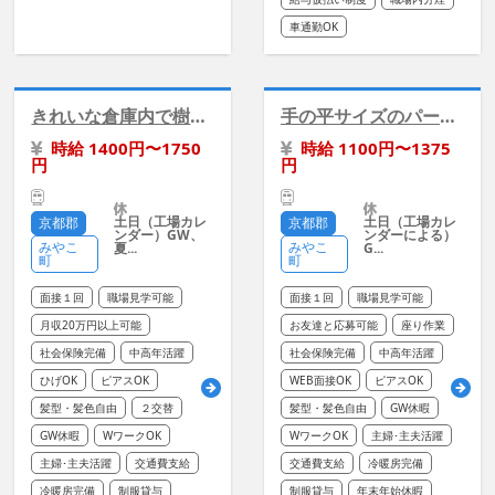
車通勤OK
きれいな倉庫内で樹脂部品の組付け／二交替
手の平サイズのパーツ検品/冷暖房あり/座り作業
時給 1400円〜1750
時給 1100円〜1375
円
円
土日（工場カレ
土日（工場カレ
京都郡
京都郡
ンダー）GW、
ンダーによる）
みやこ
みやこ
夏...
G...
町
町
面接１回
職場見学可能
面接１回
職場見学可能
月収20万円以上可能
お友達と応募可能
座り作業
社会保険完備
中高年活躍
社会保険完備
中高年活躍
ひげOK
ピアスOK
WEB面接OK
ピアスOK
髪型・髪色自由
２交替
髪型・髪色自由
GW休暇
GW休暇
WワークOK
WワークOK
主婦･主夫活躍
主婦･主夫活躍
交通費支給
交通費支給
冷暖房完備
冷暖房完備
制服貸与
制服貸与
年末年始休暇