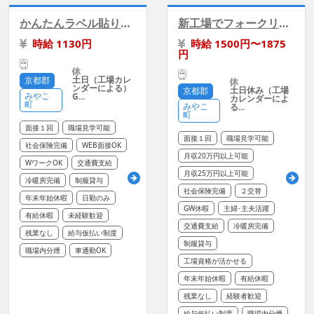
かんたんラベル貼り替え/モクモク軽作業/土日休み
新工場でフォークリフト運搬【高時給1500円】
時給 1130円
時給 1500円〜1875
円
土日（工場カレ
京都郡
ンダーによる）
土日休み（工場
京都郡
みやこ
G...
カレンダーによ
町
みやこ
る...
町
面接１回
職場見学可能
面接１回
職場見学可能
社会保険完備
WEB面接OK
月収20万円以上可能
WワークOK
交通費支給
月収25万円以上可能
冷暖房完備
制服貸与
社会保険完備
２交替
年末年始休暇
日勤のみ
GW休暇
主婦･主夫活躍
有給休暇
未経験歓迎
交通費支給
冷暖房完備
残業なし
給与仮払い制度
制服貸与
職場内分煙
車通勤OK
工場資格が活かせる
年末年始休暇
有給休暇
残業なし
経験者歓迎
給与仮払い制度
職場内分煙