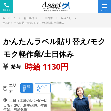
phone
Tog
nav
ホーム
お仕事情報
京都郡
みやこ町
かんたんラベル貼り替え/モクモク軽作業/土日休み
かんたんラベル貼り替え/モク
モク軽作業/土日休み
時給 1130円
給与
エリ
京都
みやこ
郡
町
ア
土日（工場カレンダーに
よる）GW、夏季休暇、年末
年始、有給休暇