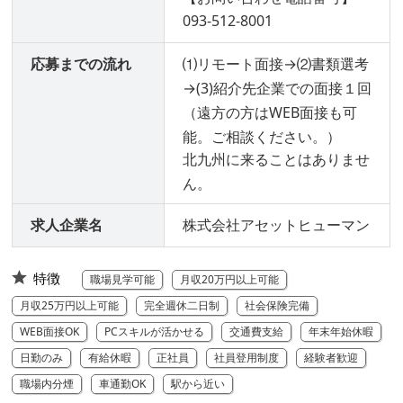
093-512-8001
応募までの流れ
⑴リモート面接→⑵書類選考
→(3)紹介先企業での面接１回
（遠方の方はWEB面接も可
能。ご相談ください。）
北九州に来ることはありませ
ん。
求人企業名
株式会社アセットヒューマン
特徴
職場見学可能
月収20万円以上可能
月収25万円以上可能
完全週休二日制
社会保険完備
WEB面接OK
PCスキルが活かせる
交通費支給
年末年始休暇
日勤のみ
有給休暇
正社員
社員登用制度
経験者歓迎
職場内分煙
車通勤OK
駅から近い