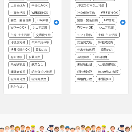
土日祝休み
平日のみOK
月収20万円以上可能
中高年活躍
WEB面接OK
社会保険完備
WEB面接OK
髪型・髪色自由
GW休暇
髪型・髪色自由
GW休暇
WワークOK
シニア活躍
WワークOK
シニア活躍
主婦･主夫活躍
交通費支給
シフト勤務
主婦･主夫活躍
冷暖房完備
年末年始休暇
交通費支給
冷暖房完備
扶養控除内OK
日勤のみ
年末年始休暇
日勤のみ
有給休暇
服装自由
有給休暇
服装自由
未経験歓迎
残業なし
未経験歓迎
社員登用制度
経験者歓迎
給与仮払い制度
経験者歓迎
給与仮払い制度
職場内分煙
職場内禁煙
職場内分煙
車通勤OK
駅から近い