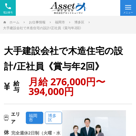
phone
Tog
nav
ホーム
お仕事情報
福岡市
博多区
大手建設会社で木造住宅の設計/正社員《賞与年2回》
大手建設会社で木造住宅の設
計/正社員《賞与年2回》
月給 276,000円〜
給
394,000円
与
エリ
福岡
博多
市
区
ア
完全週休2日制（火曜・水