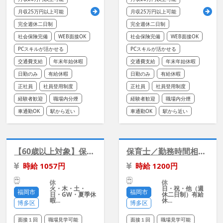
月収25万円以上可能
月収25万円以上可能
完全週休二日制
完全週休二日制
社会保険完備
WEB面接OK
社会保険完備
WEB面接OK
PCスキルが活かせる
PCスキルが活かせる
交通費支給
年末年始休暇
交通費支給
年末年始休暇
日勤のみ
有給休暇
日勤のみ
有給休暇
正社員
社員登用制度
正社員
社員登用制度
経験者歓迎
職場内分煙
経験者歓迎
職場内分煙
車通勤OK
駅から近い
車通勤OK
駅から近い
【60歳以上対象】保育園の清掃/5時間×平日週3日
保育士／勤務時間相談可能／職場見学OK《日祝休み》
時給 1057円
時給 1200円
火・木・土・
日・祝・他（週
福岡市
福岡市
日・GW・夏季休
休二日制）有給
暇...
休...
博多区
博多区
面接１回
職場見学可能
面接１回
職場見学可能