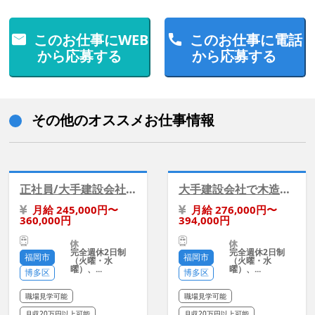
このお仕事にWEB
このお仕事に電話
から応募する
から応募する
その他のオススメお仕事情報
正社員/大手建設会社で営業《賞与年2回》年間休日120日
大手建設会社で木造住宅の設計/正社員《賞与年2回》
月給 245,000円〜
月給 276,000円〜
360,000円
394,000円
完全週休2日制
完全週休2日制
福岡市
福岡市
（火曜・水
（火曜・水
曜）、...
曜）、...
博多区
博多区
職場見学可能
職場見学可能
月収20万円以上可能
月収20万円以上可能