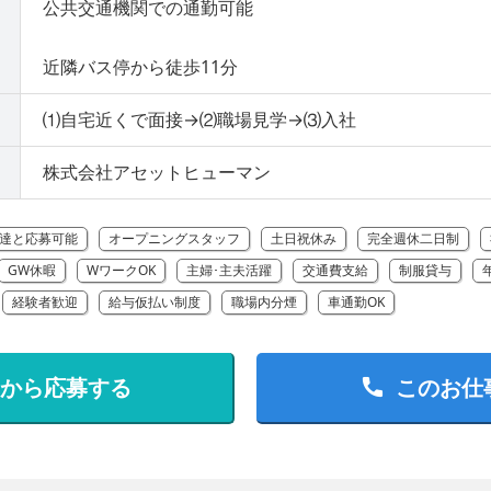
公共交通機関での通勤可能
近隣バス停から徒歩11分
⑴自宅近くで面接→⑵職場見学→⑶入社
株式会社アセットヒューマン
達と応募可能
オープニングスタッフ
土日祝休み
完全週休二日制
GW休暇
WワークOK
主婦･主夫活躍
交通費支給
制服貸与
経験者歓迎
給与仮払い制度
職場内分煙
車通勤OK
Bから応募する
このお仕