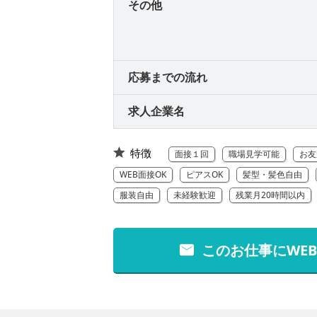
その他
応募までの流れ
求人企業名
特徴
面接１回
職場見学可能
お友
WEB面接OK
ピアスOK
髪型・髪色自由
服装自由
未経験歓迎
残業月20時間以内
このお仕事にWE