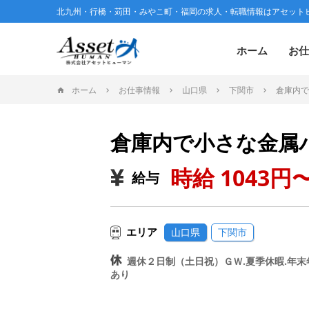
北九州・行橋・苅田・みやこ町・福岡の求人・転職情報はアセット
ホーム
お仕
ホーム
お仕事情報
山口県
下関市
倉庫内で
倉庫内で小さな金属
時給 1043円〜
給与
エリア
山口県
下関市
週休２日制（土日祝）ＧＷ.夏季休暇.年末
あり