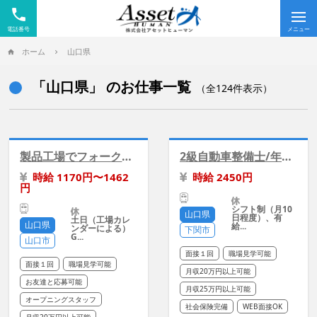
phone
Tog
nav
ホーム
山口県
「山口県」 のお仕事一覧
（全124件表示）
製品工場でフォークリフト/夜勤×残業ほぼなし
2級自動車整備士/年間休日120日
時給 1170円〜1462
時給 2450円
円
シフト制（月10
山口県
日程度）、有
土日（工場カレ
山口県
給...
ンダーによる）
下関市
G...
山口市
面接１回
職場見学可能
面接１回
職場見学可能
月収20万円以上可能
お友達と応募可能
月収25万円以上可能
オープニングスタッフ
社会保険完備
WEB面接OK