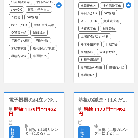
社会保険完備
平日のみOK
土日祝休み
社会保険完備
ひげOK
髪型・髪色自由
平日のみOK
GW休暇
２交替
GW休暇
WワークOK
交通費支給
WワークOK
主婦･主夫活躍
冷暖房完備
制服貸与
交通費支給
制服貸与
工場資格が活かせる
年末年始休暇
有給休暇
年末年始休暇
日勤のみ
未経験歓迎
給与仮払い制度
有給休暇
未経験歓迎
職場内分煙
車通勤OK
社員登用制度
給与仮払い制度
職場内分煙
車通勤OK
電子機器の組立／冷暖房完備／勤務時間えらべる
基板の製造・はんだ付／冷暖房完備【未経験歓迎】
時給 1170円〜1462
時給 1170円〜1462
円
円
土日祝（工場カレン
土日祝（工場カレン
行
行
ダーによる）...
ダーによる）...
橋
橋
市
市