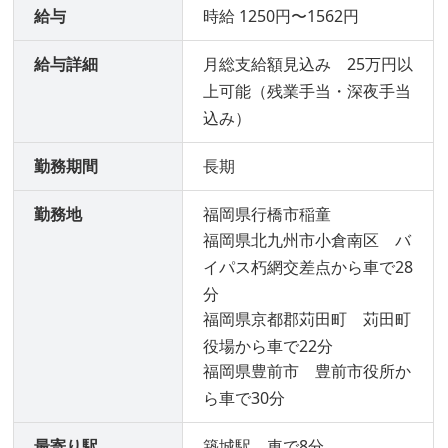
給与
時給 1250円〜1562円
給与詳細
月総支給額見込み 25万円以
上可能（残業手当・深夜手当
込み）
勤務期間
長期
勤務地
福岡県行橋市稲童
福岡県北九州市小倉南区 バ
イパス朽網交差点から車で28
分
福岡県京都郡苅田町 苅田町
役場から車で22分
福岡県豊前市 豊前市役所か
ら車で30分
最寄り駅
築城駅 車で8分