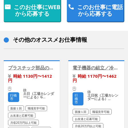
このお仕事にWEB
このお仕事に電話
から応募する
から応募する
その他のオススメお仕事情報
プラスチック部品の組付け検査《時給アップあり》
電子機器の組立／冷暖房完備／日勤・土日祝休み
時給 1130円〜1412
時給 1170円〜1462
円
円
土日（工場カレンダ
土日祝（工場カレン
行橋
行
ーによる）G...
ダーによる）...
市
橋
市
面接１回
職場見学可能
面接１回
職場見学可能
お友達と応募可能
お友達と応募可能
月収20万円以上可能
月収20万円以上可能