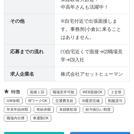
中高年さんも活躍中！
その他
※自宅付近で出張面接しま
す。事務所(小倉)に来ること
はありません。
応募までの流れ
⑴自宅近くで面接→⑵職場見
学→⑶入社
求人企業名
株式会社アセットヒューマン
特徴
面接１回
職場見学可能
WEB面接OK
２交替
GW休暇
WワークOK
交通費支給
冷暖房完備
制服貸与
年末年始休暇
有給休暇
未経験歓迎
給与仮払い制度
職場内分煙
車通勤OK