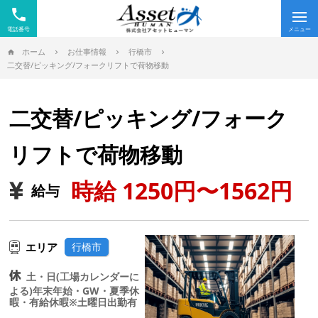
phone
Tog
nav
ホーム
お仕事情報
行橋市
二交替/ピッキング/フォークリフトで荷物移動
二交替/ピッキング/フォーク
リフトで荷物移動
時給 1250円〜1562円
給与
エリア
行橋市
土・日(工場カレンダーに
よる)年末年始・GW・夏季休
暇・有給休暇※土曜日出勤有