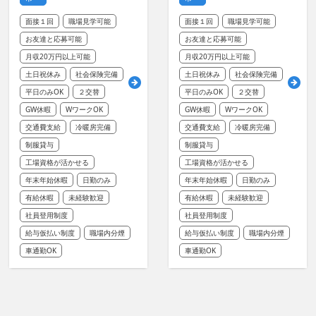
面接１回
職場見学可能
面接１回
職場見学可能
お友達と応募可能
お友達と応募可能
月収20万円以上可能
月収20万円以上可能
土日祝休み
社会保険完備
土日祝休み
社会保険完備
平日のみOK
２交替
平日のみOK
２交替
GW休暇
WワークOK
GW休暇
WワークOK
交通費支給
冷暖房完備
交通費支給
冷暖房完備
制服貸与
制服貸与
工場資格が活かせる
工場資格が活かせる
年末年始休暇
日勤のみ
年末年始休暇
日勤のみ
有給休暇
未経験歓迎
有給休暇
未経験歓迎
社員登用制度
社員登用制度
給与仮払い制度
職場内分煙
給与仮払い制度
職場内分煙
車通勤OK
車通勤OK