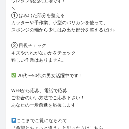
ウレタン製品の工場です♪
＼
① はみ出た部分を整える
カッターや手作業、小型のバリカンを使って、
スポンジの端から少しはみ出た部分を整えるだけ♪
② 目視チェック
キズや汚れがないかをチェック！
難しい作業はありません。
20代〜50代の男女活躍中です！
WEBから応募、電話で応募
ご都合のいい方法でご応募下さい！
あなたの一歩前進を応援します！
ここまでご覧になられて
『希望とちょっと違う』と思った方はこちら