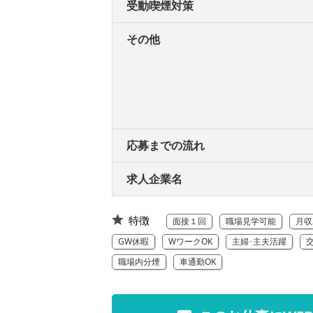
受動喫煙対策
その他
応募までの流れ
求人企業名
特徴
面接１回
職場見学可能
月収
GW休暇
WワークOK
主婦･主夫活躍
職場内分煙
車通勤OK