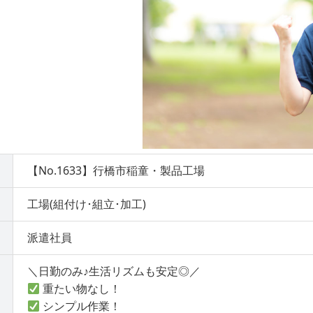
【No.1633】行橋市稲童・製品工場
工場(組付け･組立･加工)
派遣社員
＼日勤のみ♪生活リズムも安定◎／
重たい物なし！
シンプル作業！