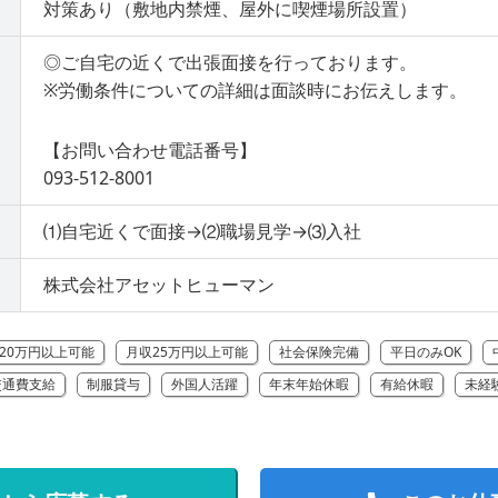
対策あり（敷地内禁煙、屋外に喫煙場所設置）
◎ご自宅の近くで出張面接を行っております。
※労働条件についての詳細は面談時にお伝えします。
【お問い合わせ電話番号】
093-512-8001
⑴自宅近くで面接→⑵職場見学→⑶入社
株式会社アセットヒューマン
20万円以上可能
月収25万円以上可能
社会保険完備
平日のみOK
交通費支給
制服貸与
外国人活躍
年末年始休暇
有給休暇
未経