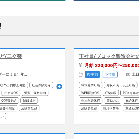
報
ど/二交替
正社員/ブロック製造会社
月給 220,000円〜250,00
ーによる）年...
鞍手郡
小竹町
土日
収25万円以上可能
社会保険完備
職場見学可能
月収20万円以上可能
ピアスOK
髪型・髪色自由
WEB面接OK
GW休暇
PCスキル
交通費支給
制服貸与
年末年始休暇
日勤のみ
有給休暇
員登用制度
経験者歓迎
経験者歓迎
職場内禁煙
車通勤OK
近い