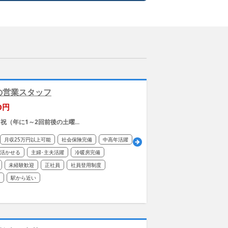
の営業スタッフ
0円
祝（年に1～2回前後の土曜...
月収25万円以上可能
社会保険完備
中高年活躍
が活かせる
主婦･主夫活躍
冷暖房完備
未経験歓迎
正社員
社員登用制度
駅から近い