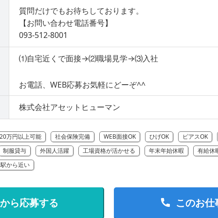
質問だけでもお待ちしております。
【お問い合わせ電話番号】
093-512-8001
⑴自宅近くで面接→⑵職場見学→⑶入社
お電話、WEB応募お気軽にどーぞ^^
株式会社アセットヒューマン
20万円以上可能
社会保険完備
WEB面接OK
ひげOK
ピアスOK
制服貸与
外国人活躍
工場資格が活かせる
年末年始休暇
有給休
駅から近い
Bから応募する
このお仕