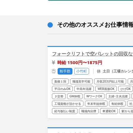
その他のオススメお仕事情
フォークリフトで空パレットの回収な
時給 1500円〜1875円
鞍手郡
小竹町
土日（工場カレンダ
面接１回
職場見学可能
月収20万円以上可能
月
平日のみOK
中高年活躍
WEB面接OK
ひげOK
２交替
GW休暇
WワークOK
主婦･主夫活躍
工場資格が活かせる
年末年始休暇
有給休暇
社
給与仮払い制度
職場内分煙
車通勤OK
駅から