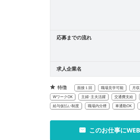
応募までの流れ
求人企業名
特徴
面接１回
職場見学可能
月収
WワークOK
主婦･主夫活躍
交通費支給
給与仮払い制度
職場内分煙
車通勤OK
このお仕事にWE