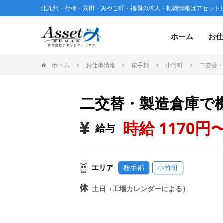
北九州・行橋・苅田・みやこ町・福岡の求人・転職情報はアセット
ホーム
お仕
ホーム
お仕事情報
鞍手郡
小竹町
二交替・
二交替・製造倉庫で
時給 1170円〜
給与
エリア
鞍手郡
小竹町
土日（工場カレンダーによる）