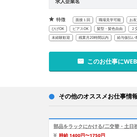
求人企業名
特徴
面接１回
職場見学可能
お友
ひげOK
ピアスOK
髪型・髪色自由
２
未経験歓迎
残業月20時間以内
給与仮払い
このお仕事にWE
その他のオススメお仕事情
部品をラックにかける/二交替・土日
時給 1400円〜1750円