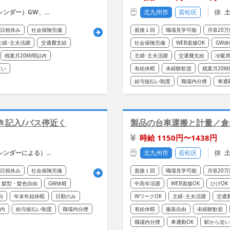
ンダー）GW、...
北九州市
若松区
土
日祝休み
社会保険完備
面接１回
職場見学可能
月収20
主婦･主夫活躍
交通費支給
社会保険完備
WEB面接OK
GW休
残業月20時間以内
主婦･主夫活躍
交通費支給
冷暖
近い
有給休暇
未経験歓迎
残業月20
給与仮払い制度
職場内分煙
車通
き記入/バス停近く
製品の台車運搬と計量／倉
時給 1150円〜1438円
ンダーによる）...
北九州市
若松区
土
日祝休み
社会保険完備
面接１回
職場見学可能
月収20
髪型・髪色自由
GW休暇
中高年活躍
WEB面接OK
ひげOK
与
年末年始休暇
日勤のみ
WワークOK
主婦･主夫活躍
交通
以内
給与仮払い制度
職場内分煙
有給休暇
服装自由
未経験歓迎
職場内分煙
車通勤OK
駅から近い