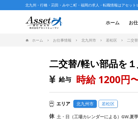
北九州・行橋・苅田・みやこ町・福岡の求人・転職情報はアセット
ホーム
お仕
ホーム
お仕事情報
北九州市
若松区
二交替
二交替/軽い部品を１
時給 1200円〜
給与
エリア
北九州市
若松区
土・日（工場カレンダーによる）GW.夏季