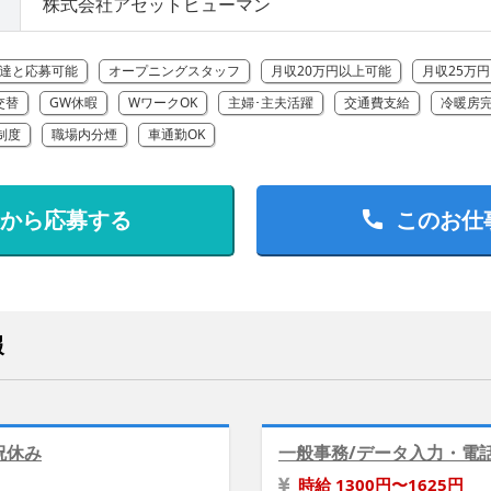
株式会社アセットヒューマン
達と応募可能
オープニングスタッフ
月収20万円以上可能
月収25万
交替
GW休暇
WワークOK
主婦･主夫活躍
交通費支給
冷暖房
制度
職場内分煙
車通勤OK
Bから応募する
このお仕
報
祝休み
一般事務/データ入力・電
時給 1300円〜1625円