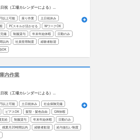
日祝（工場カレンダーによる）...
万円以上可能
座り作業
土日祝休み
暇
PCスキルが活かせる
WワークOK
房完備
制服貸与
年末年始休暇
日勤のみ
時間以内
社員登用制度
経験者歓迎
勤OK
庫内作業
日祝（工場カレンダーによる）...
万円以上可能
土日祝休み
社会保険完備
ピアスOK
髪型・髪色自由
GW休暇
費支給
制服貸与
年末年始休暇
日勤のみ
残業月20時間以内
経験者歓迎
給与仮払い制度