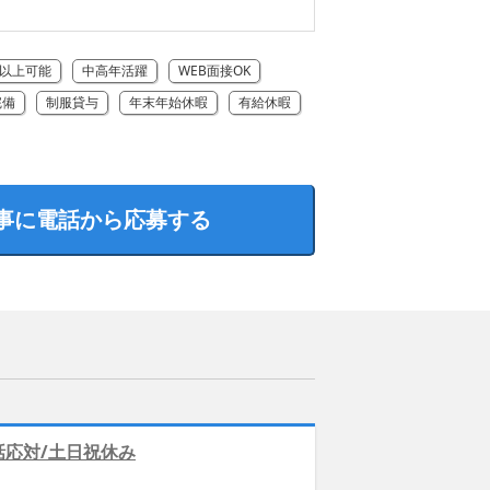
円以上可能
中高年活躍
WEB面接OK
完備
制服貸与
年末年始休暇
有給休暇
事に電話から応募する
話応対/土日祝休み