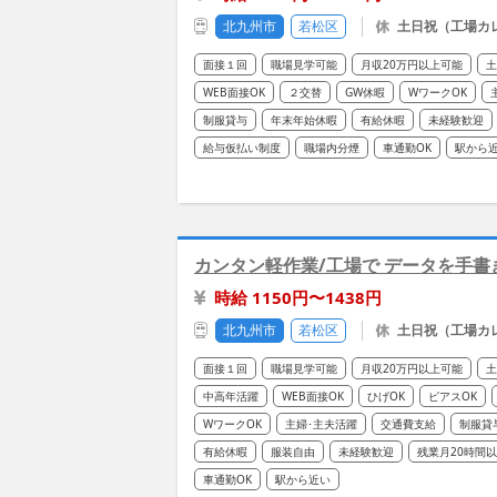
北九州市
若松区
土日祝（工場カレ
面接１回
職場見学可能
月収20万円以上可能
土
WEB面接OK
２交替
GW休暇
WワークOK
制服貸与
年末年始休暇
有給休暇
未経験歓迎
給与仮払い制度
職場内分煙
車通勤OK
駅から
カンタン軽作業/工場で データを手書
時給 1150円〜1438円
北九州市
若松区
土日祝（工場カレ
面接１回
職場見学可能
月収20万円以上可能
土
中高年活躍
WEB面接OK
ひげOK
ピアスOK
WワークOK
主婦･主夫活躍
交通費支給
制服貸
有給休暇
服装自由
未経験歓迎
残業月20時間
車通勤OK
駅から近い