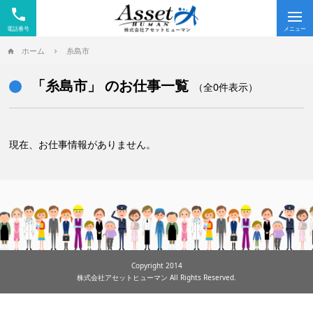
phone
Tog
nav
ホーム
糸島市
「糸島市」 のお仕事一覧
（全0件表示）
現在、お仕事情報がありません。
Copyright 2014
株式会社アセットヒューマン All Rights Reserved.