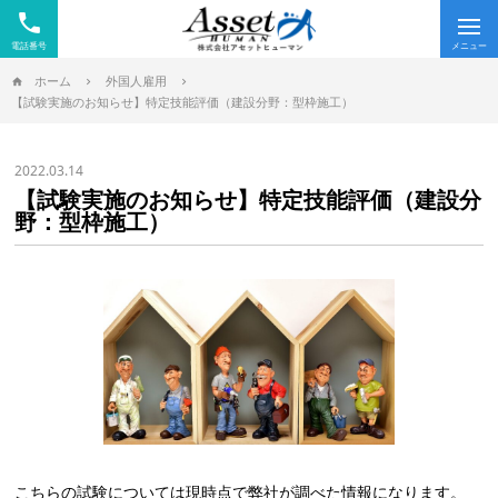
phone
Tog
nav
ホーム
外国人雇用
【試験実施のお知らせ】特定技能評価（建設分野：型枠施工）
2022.03.14
【試験実施のお知らせ】特定技能評価（建設分
野：型枠施工）
こちらの試験については現時点で弊社が調べた情報になります。