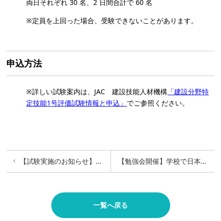
両日それぞれ 30 名、2 日間合計で 60 名
※定員を上回った場合、受験できないことがあります。
申込方法
※詳しい試験案内は、JAC 建設技能人材機構
「建設分野特
定技能1号評価試験情報と申込」
でご参照ください。
【試験実施のお知らせ】特定技能評価（建設分野：鉄筋継手）
【勉強会開催】学校で日本にいる留学生向けセミナー受付中
一覧へ戻る